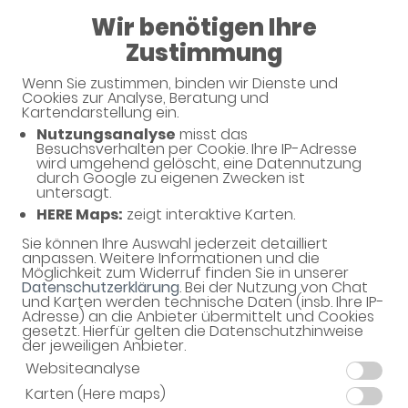
Wir benötigen Ihre
09:00 - 13:00
Zustimmung
Alexandrinen-Apotheke
Wenn Sie zustimmen, binden wir Dienste und
Cookies zur Analyse, Beratung und
Kartendarstellung ein.
Nutzungsanalyse
misst das
Besuchsverhalten per Cookie. Ihre IP-Adresse
wird umgehend gelöscht, eine Datennutzung
durch Google zu eigenen Zwecken ist
untersagt.
HERE Maps:
zeigt interaktive Karten.
Sie können Ihre Auswahl jederzeit detailliert
Willkommen in Ihrer Apotheke
anpassen. Weitere Informationen und die
Möglichkeit zum Widerruf finden Sie in unserer
Ihre Gesundheitsberatung vor Ort
Datenschutzerklärung
. Bei der Nutzung von Chat
und Karten werden technische Daten (insb. Ihre IP-
Adresse) an die Anbieter übermittelt und Cookies
gesetzt. Hierfür gelten die Datenschutzhinweise
der jeweiligen Anbieter.
Websiteanalyse
Karten (Here maps)
Unverbindliche Reservierung